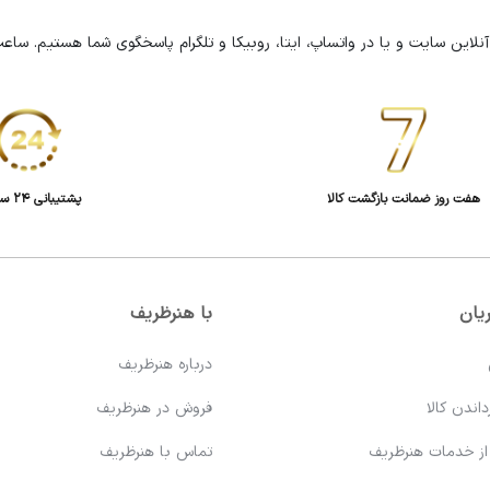
هفت روز ضمانت بازگشت کالا
پشتیبانی 24 ساعته
یان
با هنرظریف
درباره هنرظریف
اندن کالا
فروش در هنرظریف
 از خدمات هنرظریف
تماس با هنرظریف