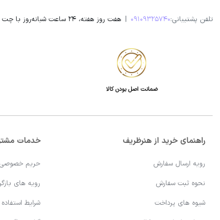
تلفن پشتیبانی:
09109325740
|
هفت روز هفته، 24 ساعت شبانه‌روز با چت آنلاین سایت و یا در واتساپ، ایتا، روبیکا و تلگرام پاسخگوی شما هستیم. ساعت تماس مستقیم از 9 صبح تا 20 شب
ضمانت اصل بودن کالا
راهنمای خرید از هنرظریف
خدمات مشتر
رویه ارسال سفارش
حریم خصوصی
نحوه ثبت سفارش
رویه های بازگرد
شیوه های پرداخت
شرایط استفاده