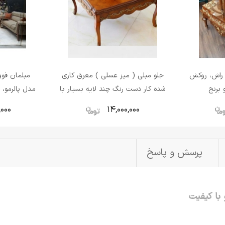
 راش، روکش
جلو مبلی ( میز عسلی ) معرق کاری
 برنج
شده کار دست رنگ چند لایه بسیار با
دوام و دارای ضمانت
کیلویی با ضم
,000
14,000,000
پرسش و پاسخ