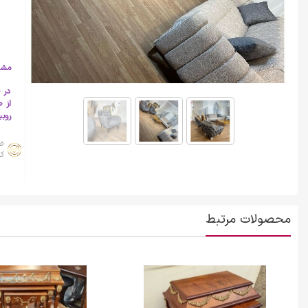
مشت
در ص
از 
روبیکا از ط
ض
کا
محصولات مرتبط