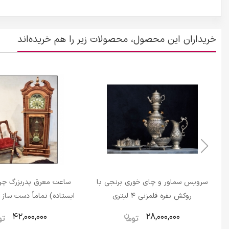
خریداران این محصول، محصولات زیر را هم خریده‌اند
سرویس سماور و چای خوری برنجی با
ساعت معرق پدربزرگ چر
روکش نقره قلمزنی 4 لیتری
ایستاده) تماماً دست ساز 
معرق چرم طبیع
42,000,000
28,000,000