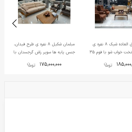
مبلمان فوق العاده شیک 8 نفره ی
مبلمان شکیل 8 نفره ی طرح فیدان،
مدل پالرمو، تخت خواب شو با فوم 35
جنس پایه ها سوپر راش گرجستان با
انت نامه 24 ماهه
فوم HR دارای ضمانت 24 ماهه با
175,000,000
185,000
کیفیت اعلاء