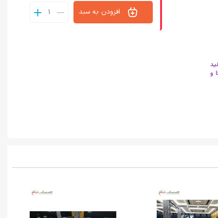
افزودن به سبد
نید
 و