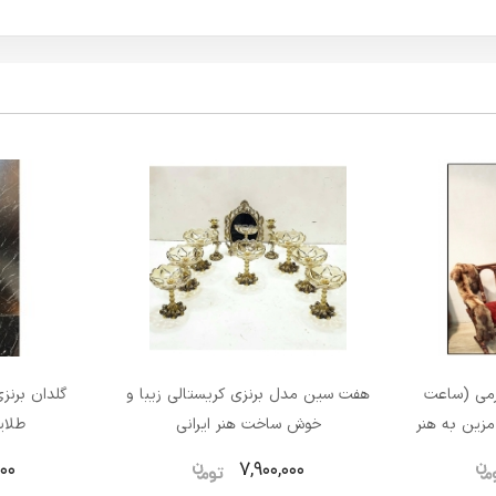
می (ساعت
هفت سین مدل برنزی کریستالی زیبا و
گلدان برنزی
مزین به هنر
خوش ساخت هنر ایرانی
طلای
ی
000
7,900,000