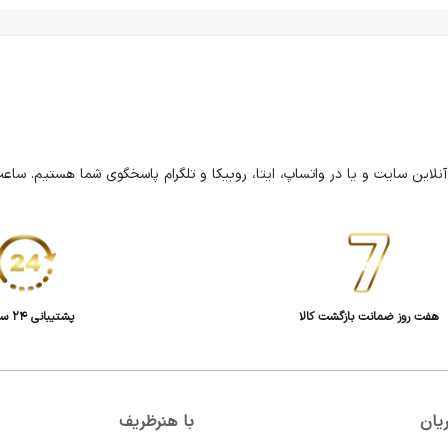
هفت روز ضمانت بازگشت کالا
پشتیبانی 24 ساعته
یان
با هنرظریف