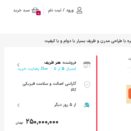
ورود / ثبت نام
سبد خرید
0
فروشنده:
هنر ظریف
7-seater sports sofa with a modern and elegant design, very durable and high quality
امتیاز:
5
از ۵
100٪
رضایت خرید
گارانتی اصالت و سلامت فیزیکی
کالا
از 5 روز دیگر
250,000,000
تومان