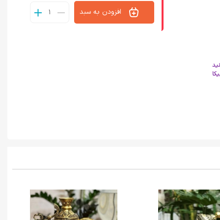
افزودن به سبد
نید
کا