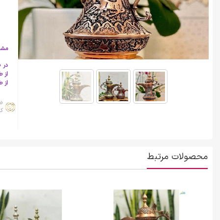
مشت
در ص
از 
از طریق شماره 
ض
کا
محصولات مرتبط