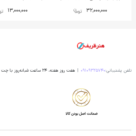
درجه یک
روکش برنز
13,000,000
32,000,000
تلفن پشتیبانی:
09109325740
|
هفت روز هفته، 24 ساعت شبانه‌روز با چت آنلاین سایت و یا در واتساپ، ایتا، روبیکا و تلگرام پاسخگوی شما هستیم. ساعت تماس مستقیم از 9 صبح تا 20 شب
ضمانت اصل بودن کالا