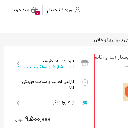
ورود / ثبت نام
سبد خرید
0
 بسیار زیبا و خاص
سیار زیبا و خاص
فروشنده:
هنر ظریف
A collectible copper plated hearth with attractive flower, chicken and deer engraving, very beautiful and special
امتیاز:
5
از ۵
100٪
رضایت خرید
گارانتی اصالت و سلامت فیزیکی
کالا
از 5 روز دیگر
9,500,000
تومان